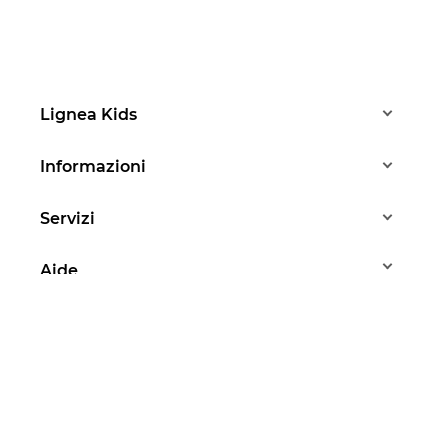
Lignea Kids
Informazioni
Servizi
Aide
Ci sono domande?
Stéphanie risponde a
tutte le vostre domande
Da lunedì a venerdì - dalle 10.00 alle 13.00
07 83 37 88 83