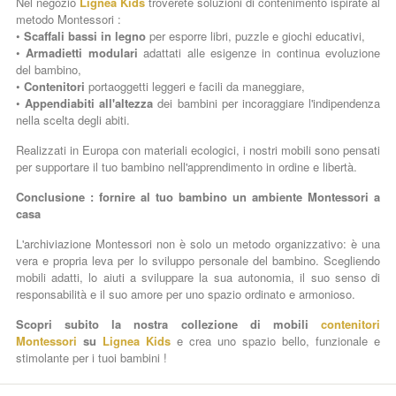
Nel negozio
Lignea Kids
troverete soluzioni di contenimento ispirate al
metodo Montessori :
•
Scaffali bassi in legno
per esporre libri, puzzle e giochi educativi,
•
Armadietti modulari
adattati alle esigenze in continua evoluzione
del bambino,
•
Contenitori
portaoggetti leggeri e facili da maneggiare,
•
Appendiabiti
all'altezza
dei bambini per incoraggiare l'indipendenza
nella scelta degli abiti.
Realizzati in Europa con materiali ecologici, i nostri mobili sono pensati
per supportare il tuo bambino nell'apprendimento in ordine e libertà.
Conclusione : fornire al tuo bambino un ambiente Montessori a
casa
L'archiviazione Montessori non è solo un metodo organizzativo: è una
vera e propria leva per lo sviluppo personale del bambino. Scegliendo
mobili adatti, lo aiuti a sviluppare la sua autonomia, il suo senso di
responsabilità e il suo amore per uno spazio ordinato e armonioso.
Scopri subito la nostra collezione di mobili
contenitori
Montessori
su
Lignea Kids
e crea uno spazio bello, funzionale e
stimolante per i tuoi bambini !