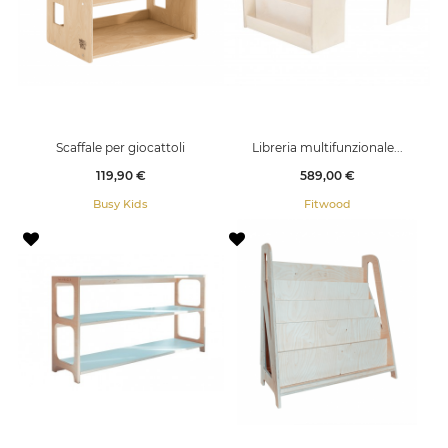
Scaffale per giocattoli
Libreria multifunzionale...
Prezzo
Prezzo
119,90 €
589,00 €
Busy Kids
Fitwood