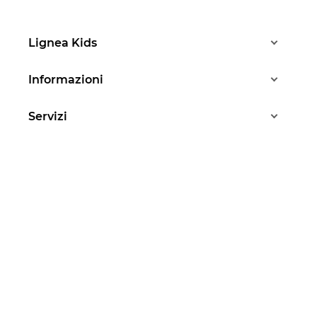
Lignea Kids
Informazioni
Servizi
Aide
Ci sono domande?
Stéphanie risponde a
tutte le vostre domande
Da lunedì a venerdì - dalle 10.00 alle 13.00
07 83 37 88 83
Seguiteci