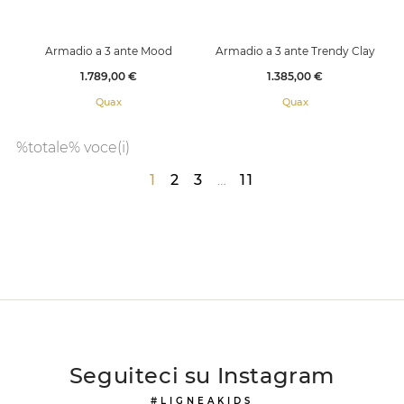
Armadio a 3 ante Mood
Armadio a 3 ante Trendy Clay
Prezzo
Prezzo
1.789,00 €
1.385,00 €
Quax
Quax
%totale% voce(i)
1
2
3
…
11
Seguiteci su Instagram
#LIGNEAKIDS