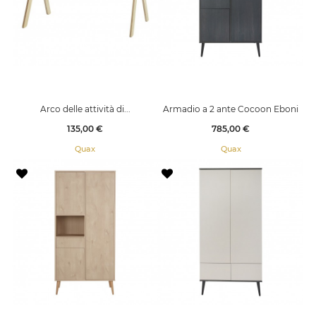
Arco delle attività di...
Armadio a 2 ante Cocoon Eboni
Prezzo
Prezzo
135,00 €
785,00 €
Quax
Quax