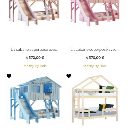
Lit cabane superposé avec...
Lit cabane superposé avec...
Prix
Prix
4 370,00 €
4 370,00 €
Mathy By Bols
Mathy By Bols