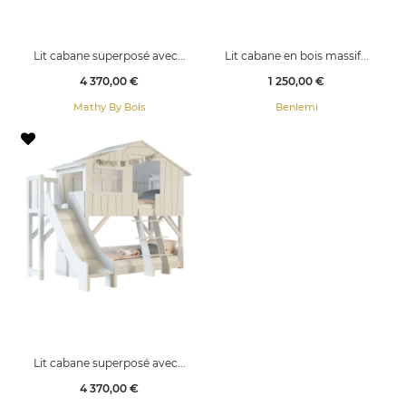
Lit cabane superposé avec...
Lit cabane en bois massif...
Prix
Prix
4 370,00 €
1 250,00 €
Mathy By Bols
Benlemi
Lit cabane superposé avec...
Prix
4 370,00 €