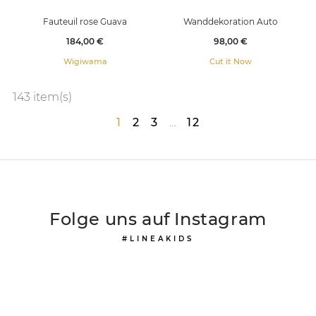
Fauteuil rose Guava
Wanddekoration Auto
Preis
Preis
184,00 €
98,00 €
Wigiwama
Cut it Now
143 item(s)
1
2
3
…
12
Folge uns auf Instagram
#LINEAKIDS