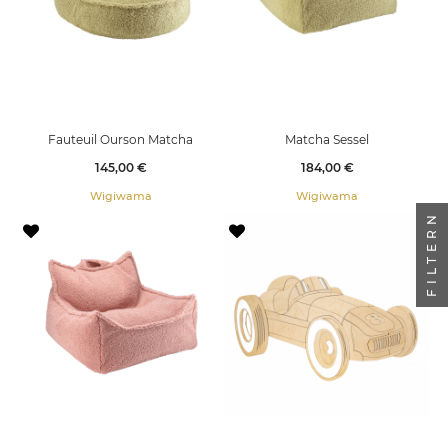
Fauteuil Ourson Matcha
Matcha Sessel
Preis
Preis
145,00 €
184,00 €
Wigiwama
Wigiwama
FILTERN