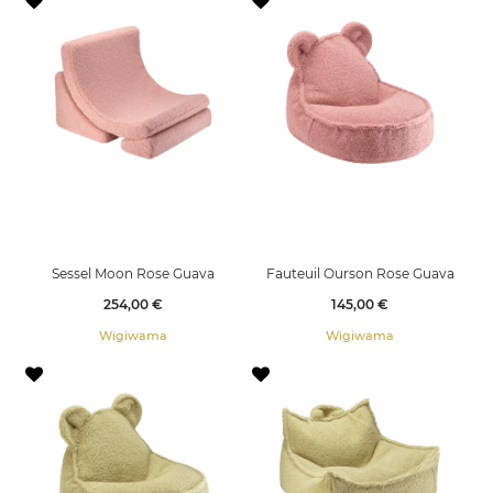
Sessel Moon Rose Guava
Fauteuil Ourson Rose Guava
Preis
Preis
254,00 €
145,00 €
Wigiwama
Wigiwama