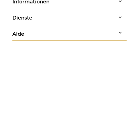
Informationen
Dienste
Aide
Haben Sie Fragen?
Stephanie beantwortet
alle Ihre Fragen
Montag bis Freitag - 10:00 bis 13:00 Uhr
07 83 37 88 83
Folgen Sie uns