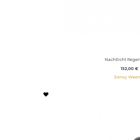
Nachtlicht Reg
Preis
152,00 €
Eensy Ween