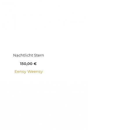
Nachtlicht Stern
Preis
150,00 €
Eensy Weensy