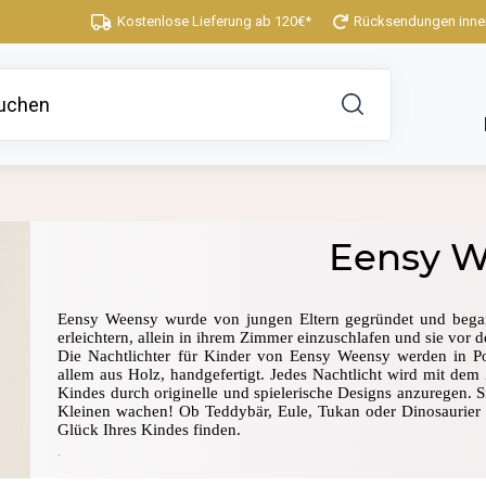
Kostenlose Lieferung ab 120€*
Rücksendungen inner
Eensy 
Eensy Weensy wurde von jungen Eltern gegründet und began
erleichtern, allein in ihrem Zimmer einzuschlafen und sie vor
Die Nachtlichter für Kinder von Eensy Weensy werden in Pol
allem aus Holz, handgefertigt. Jedes Nachtlicht wird mit dem Z
Kindes durch originelle und spielerische Designs anzuregen. Si
Kleinen wachen! Ob Teddybär, Eule, Tukan oder Dinosaurier -
Glück Ihres Kindes finden.
.