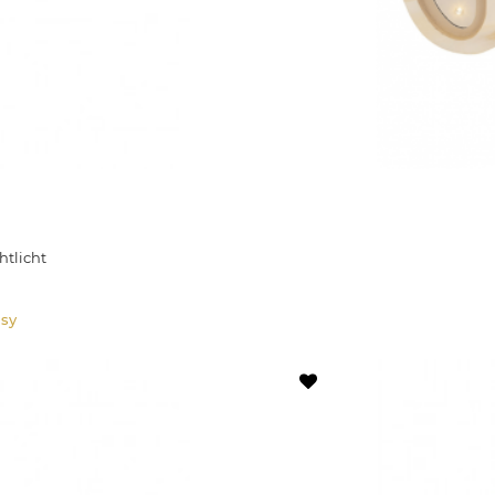
htlicht
sy