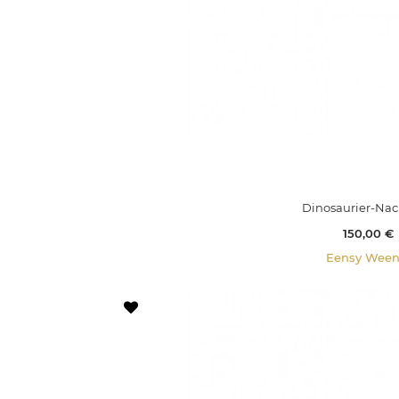
Dinosaurier-Nac
Preis
150,00 €
Eensy Ween