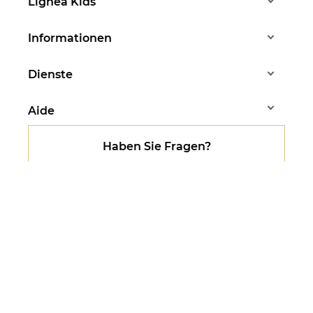
Lignea Kids
Informationen
Dienste
Aide
Haben Sie Fragen?
Stephanie beantwortet
alle Ihre Fragen
Montag bis Freitag - 10:00 bis 13:00 Uhr
07 83 37 88 83
Folgen Sie uns