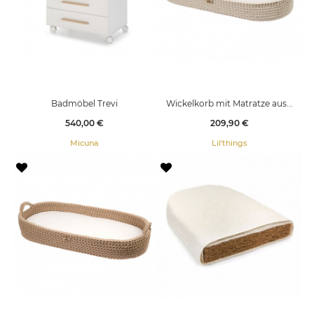
Badmöbel Trevi
Wickelkorb mit Matratze aus...
Preis
Preis
540,00 €
209,90 €
Micuna
Lil'things