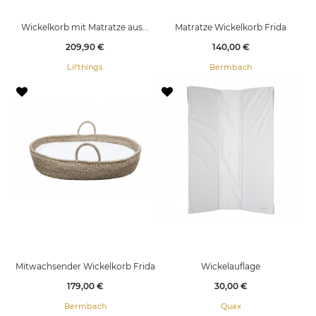
Wickelkorb mit Matratze aus...
Matratze Wickelkorb Frida
Preis
Preis
209,90 €
140,00 €
Lil'things
Bermbach
Mitwachsender Wickelkorb Frida
Wickelauflage
Preis
Preis
179,00 €
30,00 €
Bermbach
Quax