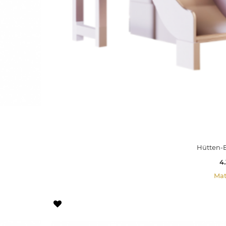
Hütten-E
Pr
4
Mat