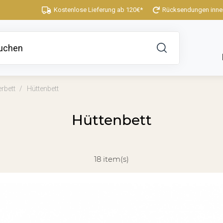
Kostenlose Lieferung ab 120€*
Rücksendungen inner
rbett
Hüttenbett
Hüttenbett
18 item(s)