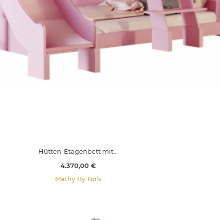
Hütten-Etagenbett mit...
Preis
4.370,00 €
Mathy By Bols