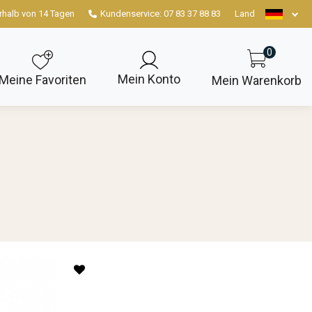
halb von 14 Tagen
Kundenservice: 07 83 37 88 83
Land
0
Mein Konto
Meine Favoriten
Mein Warenkorb