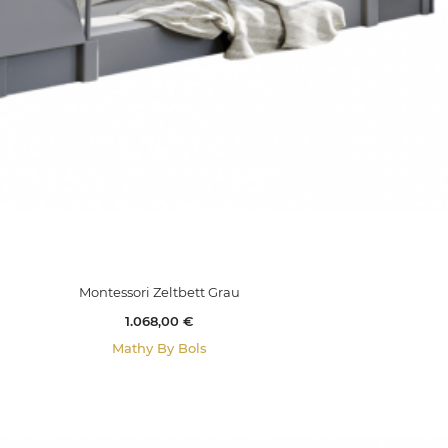
Montessori Zeltbett Grau
Preis
1.068,00 €
Mathy By Bols