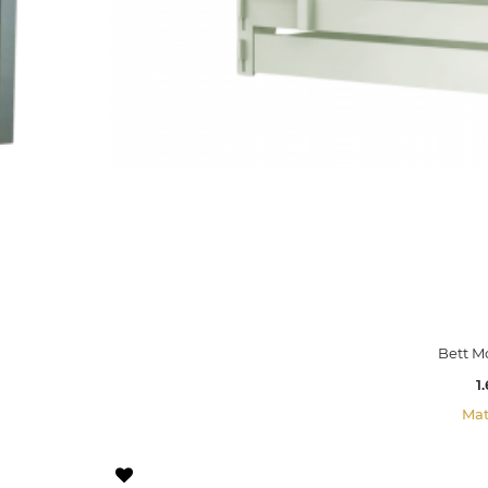
Bett Mo
P
1
Mat