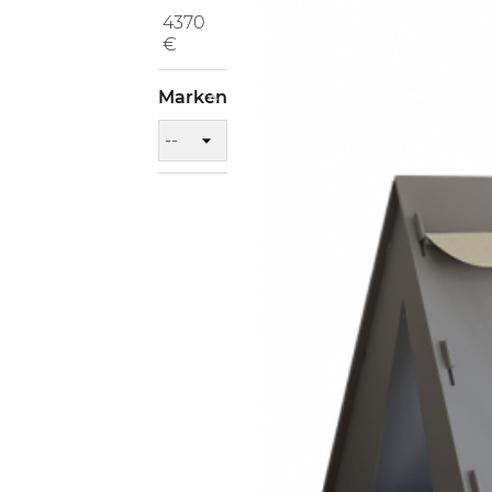
4370
€
Marken