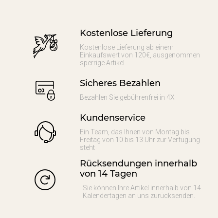
Kostenlose Lieferung
Kostenlose Lieferung ab einem
Einkaufswert von 120€, ausgenommen
sperrige Artikel
Sicheres Bezahlen
Bezahlen Sie gebührenfrei in 4X
Kundenservice
Ein Team, das Ihnen von Montag bis
Freitag von 10 bis 13 Uhr zur Verfügung
steht
Rücksendungen innerhalb
von 14 Tagen
Sie können Ihre Artikel innerhalb von 14
Kalendertagen an uns zurücksenden.