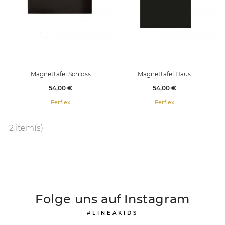
Magnettafel Schloss
Magnettafel Haus
Preis
Preis
54,00 €
54,00 €
Ferflex
Ferflex
2 item(s)
Folge uns auf Instagram
#LINEAKIDS